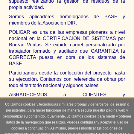
supuesto realizando la gestión de residuos de la
propia actividad.
Somos aplicadores homologados de BASF y
miembros de la Asociación DIR.
POLIGAR es una de las empresas pioneras a nivel
nacional en la CERTIFICACIÓN DE SISTEMAS por
Bureau Veritas. Se expide carnet personalizado por
trabajador formado y auditado que GARANTIZA la
CORRECTA puesta en obra de los sistemas de
BASF.
Participamos desde la confección del proyecto hasta
su ejecución. Contamos con referencia de obras por
todo el territorio nacional y algunos paises.
AGRADECEMOS a CLIENTES y
COLABORADORES la confianza depositada en
Utilizamos cookies y tecnologías similares propias y de terceros, de sesión o
POLIGAR. Ustedes son la GARANTIA para nuestros
persistentes, para hacer funcionar de manera segura nuestra página web y
futuros CLIENTES.
personalizar su contenido. Igualmente, utilizamos cookies para medir y obtener
datos de la navegación que realizas. Puedes configurar y aceptar el uso de
cookies a continuación. Asimismo, puedes modificar tus opciones de